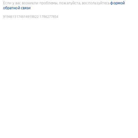
Если у вас возникли проблемы, пожалуйста, воспользуйтесь
формой
обратной связи
9194613174614919822
:
1786277854