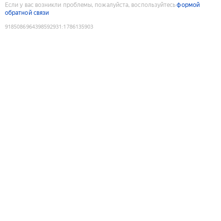
Если у вас возникли проблемы, пожалуйста, воспользуйтесь
формой
обратной связи
9185086964398592931
:
1786135903