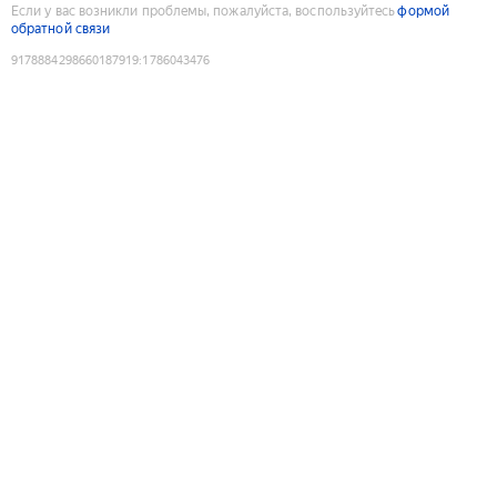
Если у вас возникли проблемы, пожалуйста, воспользуйтесь
формой
обратной связи
9178884298660187919
:
1786043476