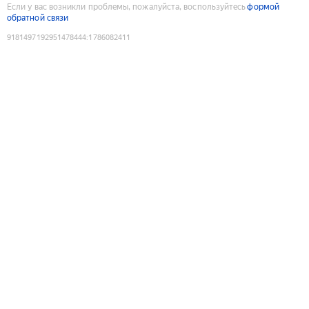
Если у вас возникли проблемы, пожалуйста, воспользуйтесь
формой
обратной связи
9181497192951478444
:
1786082411