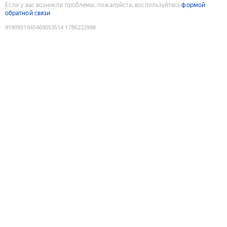
Если у вас возникли проблемы, пожалуйста, воспользуйтесь
формой
обратной связи
9190931845469053514
:
1786222998