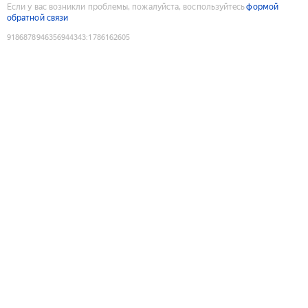
Если у вас возникли проблемы, пожалуйста, воспользуйтесь
формой
обратной связи
9186878946356944343
:
1786162605