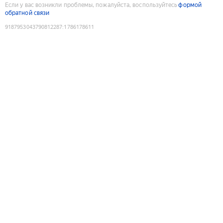
Если у вас возникли проблемы, пожалуйста, воспользуйтесь
формой
обратной связи
9187953043790812287
:
1786178611