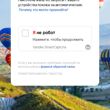
Нам очень жаль, но запросы с вашего
устройства похожи на автоматические.
Почему это могло произойти?
Я не робот
Нажмите, чтобы продолжить
Yandex SmartCaptcha
Если у вас возникли проблемы, пожалуйста,
воспользуйтесь
формой обратной связи
9189907587642869348
:
1786207736