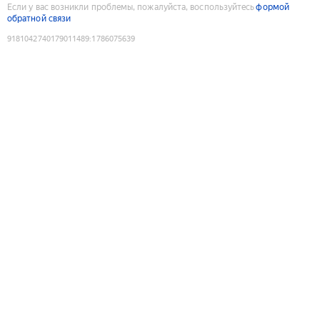
Если у вас возникли проблемы, пожалуйста, воспользуйтесь
формой
обратной связи
9181042740179011489
:
1786075639