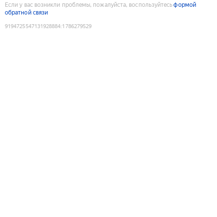
Если у вас возникли проблемы, пожалуйста, воспользуйтесь
формой
обратной связи
9194725547131928884
:
1786279529