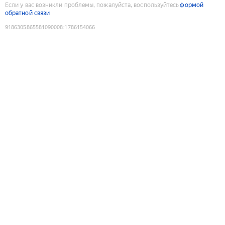
Если у вас возникли проблемы, пожалуйста, воспользуйтесь
формой
обратной связи
9186305865581090008
:
1786154066