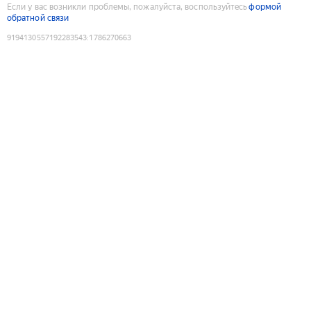
Если у вас возникли проблемы, пожалуйста, воспользуйтесь
формой
обратной связи
9194130557192283543
:
1786270663