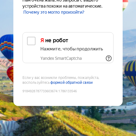
Нам очень жаль, но запросы с вашего
устройства похожи на автоматические.
Почему это могло произойти?
Я не робот
Нажмите, чтобы продолжить
Yandex SmartCaptcha
Если у вас возникли проблемы, пожалуйста,
воспользуйтесь
формой обратной связи
9184928787733603674
:
1786133546