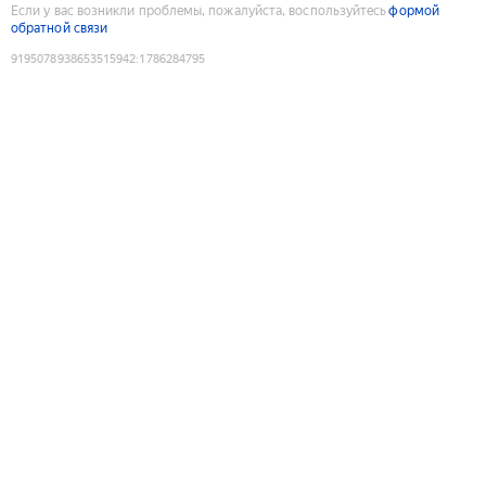
Если у вас возникли проблемы, пожалуйста, воспользуйтесь
формой
обратной связи
9195078938653515942
:
1786284795