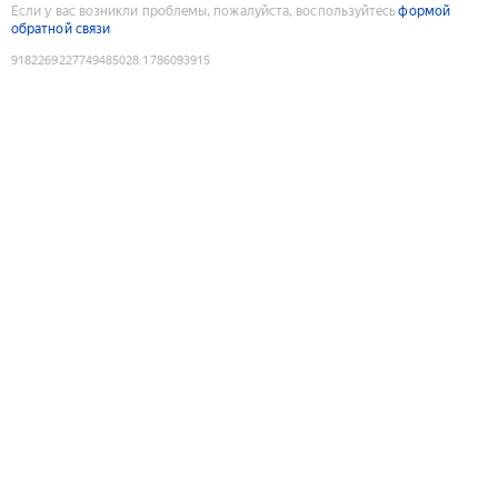
Если у вас возникли проблемы, пожалуйста, воспользуйтесь
формой
обратной связи
9182269227749485028
:
1786093915