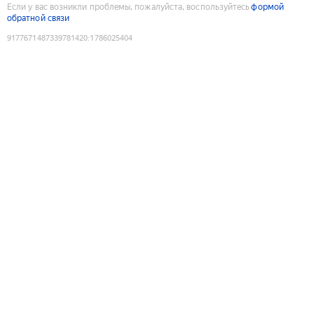
Если у вас возникли проблемы, пожалуйста, воспользуйтесь
формой
обратной связи
9177671487339781420
:
1786025404