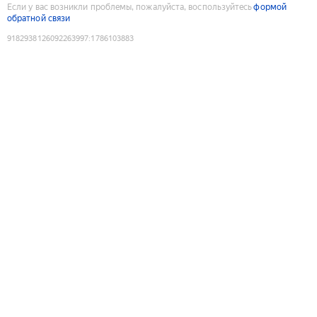
Если у вас возникли проблемы, пожалуйста, воспользуйтесь
формой
обратной связи
9182938126092263997
:
1786103883