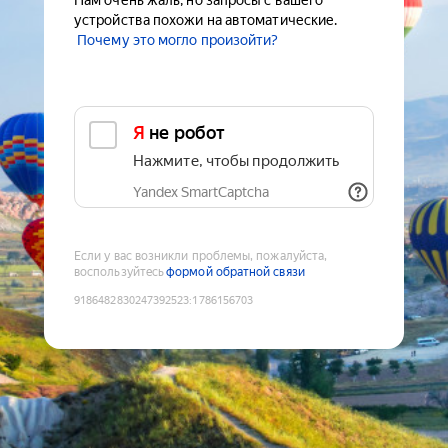
Нам очень жаль, но запросы с вашего
устройства похожи на автоматические.
Почему это могло произойти?
Я не робот
Нажмите, чтобы продолжить
Yandex SmartCaptcha
Если у вас возникли проблемы, пожалуйста,
воспользуйтесь
формой обратной связи
9186482830247392523
:
1786156703