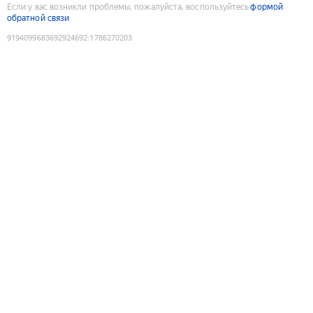
Если у вас возникли проблемы, пожалуйста, воспользуйтесь
формой
обратной связи
9194099683692924692
:
1786270203