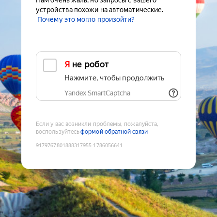
Нам очень жаль, но запросы с вашего
устройства похожи на автоматические.
Почему это могло произойти?
Я не робот
Нажмите, чтобы продолжить
Yandex SmartCaptcha
Если у вас возникли проблемы, пожалуйста,
воспользуйтесь
формой обратной связи
9179767801888317955
:
1786056641