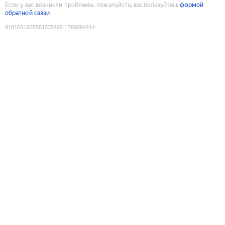
Если у вас возникли проблемы, пожалуйста, воспользуйтесь
формой
обратной связи
9181631635561335465
:
1786084414