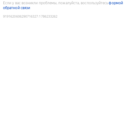
Если у вас возникли проблемы, пожалуйста, воспользуйтесь
формой
обратной связи
9191620606290716327
:
1786233262