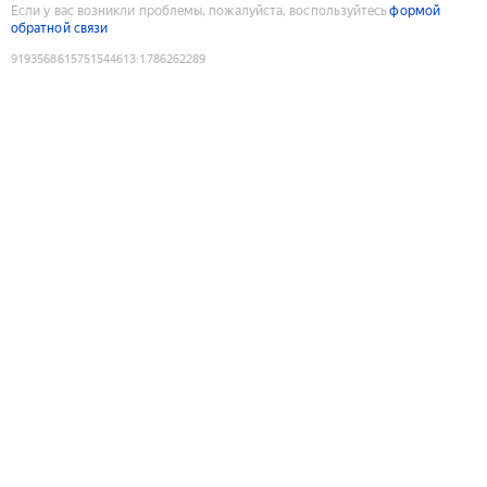
Если у вас возникли проблемы, пожалуйста, воспользуйтесь
формой
обратной связи
9193568615751544613
:
1786262289