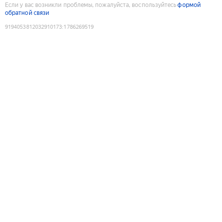
Если у вас возникли проблемы, пожалуйста, воспользуйтесь
формой
обратной связи
9194053812032910173
:
1786269519