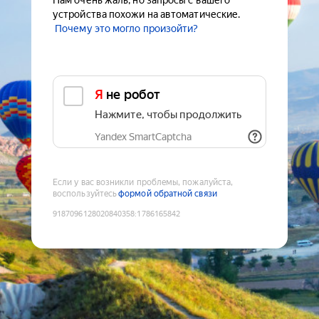
Нам очень жаль, но запросы с вашего
устройства похожи на автоматические.
Почему это могло произойти?
Я не робот
Нажмите, чтобы продолжить
Yandex SmartCaptcha
Если у вас возникли проблемы, пожалуйста,
воспользуйтесь
формой обратной связи
9187096128020840358
:
1786165842