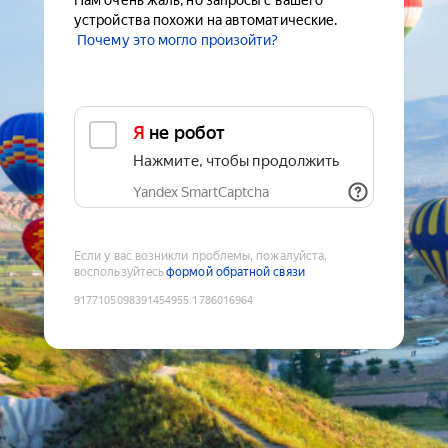
Нам очень жаль, но запросы с вашего
устройства похожи на автоматические.
Почему это могло произойти?
Я не робот
Нажмите, чтобы продолжить
Yandex SmartCaptcha
Если у вас возникли проблемы, пожалуйста,
воспользуйтесь
формой обратной связи
9177105098391454955
:
1786016964