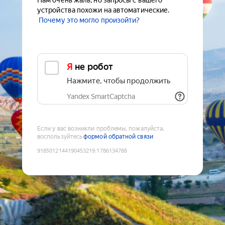
Нам очень жаль, но запросы с вашего
устройства похожи на автоматические.
Почему это могло произойти?
Я не робот
Нажмите, чтобы продолжить
Yandex SmartCaptcha
Если у вас возникли проблемы, пожалуйста,
воспользуйтесь
формой обратной связи
9185012144190453219
:
1786134788