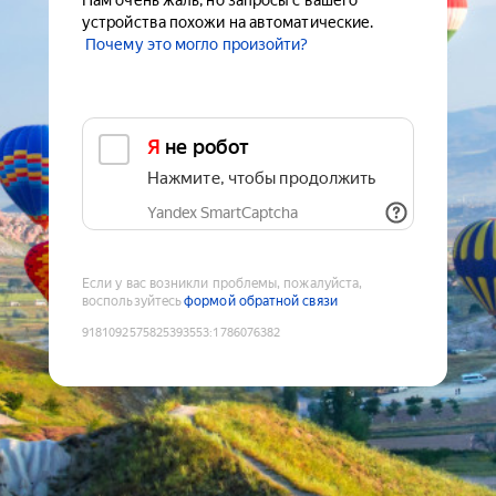
Нам очень жаль, но запросы с вашего
устройства похожи на автоматические.
Почему это могло произойти?
Я не робот
Нажмите, чтобы продолжить
Yandex SmartCaptcha
Если у вас возникли проблемы, пожалуйста,
воспользуйтесь
формой обратной связи
9181092575825393553
:
1786076382