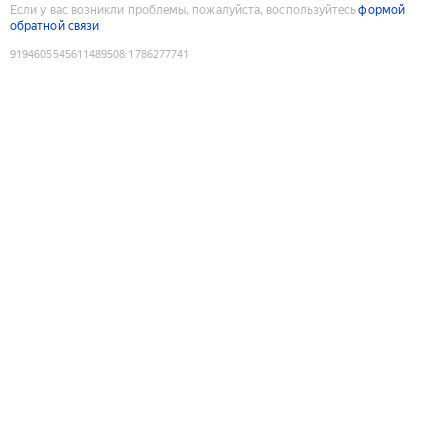
Если у вас возникли проблемы, пожалуйста, воспользуйтесь
формой
обратной связи
9194605545611489508
:
1786277741