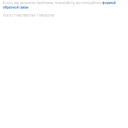
Если у вас возникли проблемы, пожалуйста, воспользуйтесь
формой
обратной связи
9181517108578807361
:
1786082708