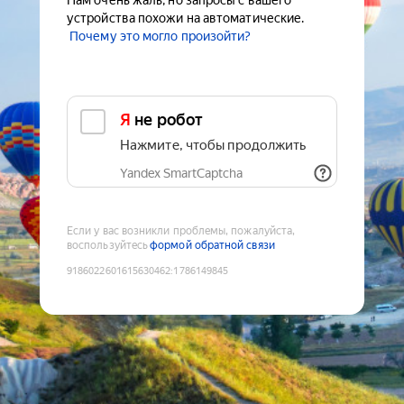
Нам очень жаль, но запросы с вашего
устройства похожи на автоматические.
Почему это могло произойти?
Я не робот
Нажмите, чтобы продолжить
Yandex SmartCaptcha
Если у вас возникли проблемы, пожалуйста,
воспользуйтесь
формой обратной связи
9186022601615630462
:
1786149845