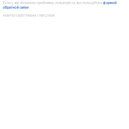
Если у вас возникли проблемы, пожалуйста, воспользуйтесь
формой
обратной связи
9184143138357144044
:
1786121839