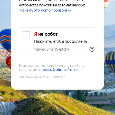
Нам очень жаль, но запросы с вашего
устройства похожи на автоматические.
Почему это могло произойти?
Я не робот
Нажмите, чтобы продолжить
Yandex SmartCaptcha
Если у вас возникли проблемы, пожалуйста,
воспользуйтесь
формой обратной связи
9188515494452422166
:
1786186992