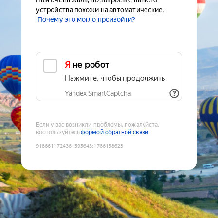
Нам очень жаль, но запросы с вашего
устройства похожи на автоматические.
Почему это могло произойти?
Я не робот
Нажмите, чтобы продолжить
Yandex SmartCaptcha
Если у вас возникли проблемы, пожалуйста,
воспользуйтесь
формой обратной связи
9186611724361595643
:
1786158623