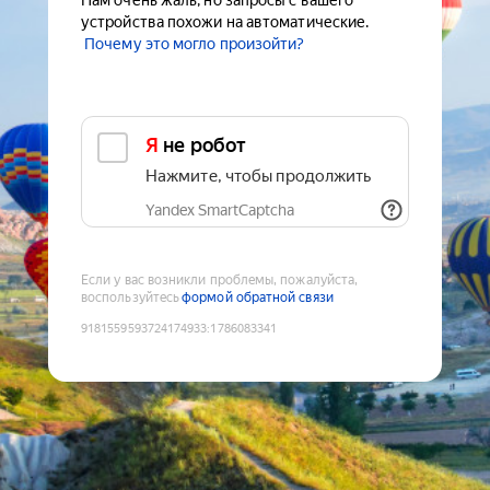
Нам очень жаль, но запросы с вашего
устройства похожи на автоматические.
Почему это могло произойти?
Я не робот
Нажмите, чтобы продолжить
Yandex SmartCaptcha
Если у вас возникли проблемы, пожалуйста,
воспользуйтесь
формой обратной связи
9181559593724174933
:
1786083341