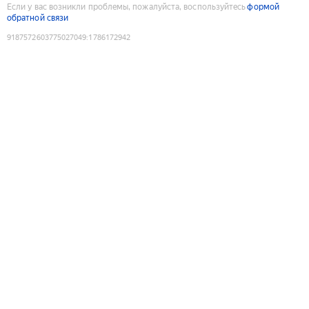
Если у вас возникли проблемы, пожалуйста, воспользуйтесь
формой
обратной связи
9187572603775027049
:
1786172942