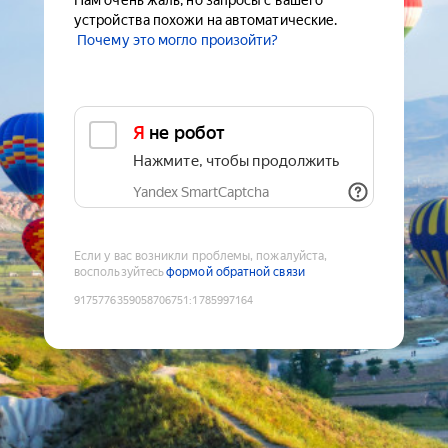
Нам очень жаль, но запросы с вашего
устройства похожи на автоматические.
Почему это могло произойти?
Я не робот
Нажмите, чтобы продолжить
Yandex SmartCaptcha
Если у вас возникли проблемы, пожалуйста,
воспользуйтесь
формой обратной связи
9175776359058706751
:
1785997164