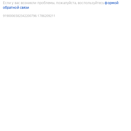
Если у вас возникли проблемы, пожалуйста, воспользуйтесь
формой
обратной связи
9190006582342200796
:
1786209211