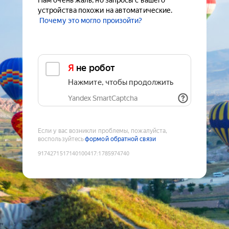
Нам очень жаль, но запросы с вашего
устройства похожи на автоматические.
Почему это могло произойти?
Я не робот
Нажмите, чтобы продолжить
Yandex SmartCaptcha
Если у вас возникли проблемы, пожалуйста,
воспользуйтесь
формой обратной связи
9174271517140100417
:
1785974740