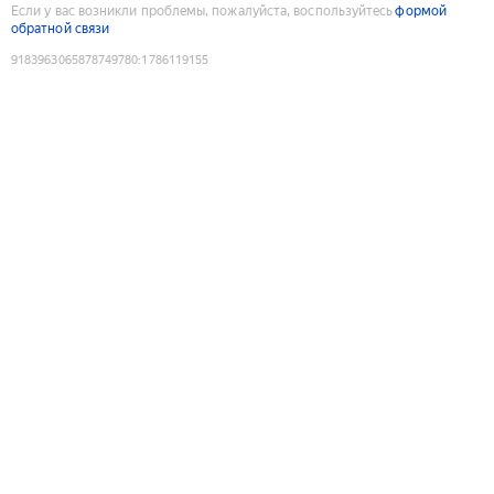
Если у вас возникли проблемы, пожалуйста, воспользуйтесь
формой
обратной связи
9183963065878749780
:
1786119155