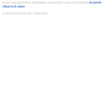
Если у вас возникли проблемы, пожалуйста, воспользуйтесь
формой
обратной связи
9176197543817411158
:
1786003440