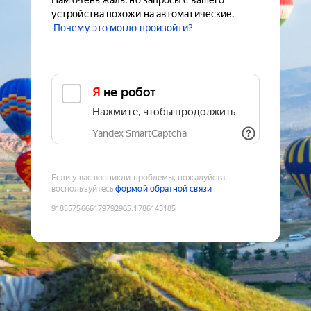
Нам очень жаль, но запросы с вашего
устройства похожи на автоматические.
Почему это могло произойти?
Я не робот
Нажмите, чтобы продолжить
Yandex SmartCaptcha
Если у вас возникли проблемы, пожалуйста,
воспользуйтесь
формой обратной связи
9185575666179792965
:
1786143185