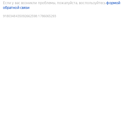
Если у вас возникли проблемы, пожалуйста, воспользуйтесь
формой
обратной связи
9180348435092662598
:
1786065293