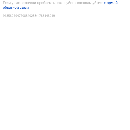
Если у вас возникли проблемы, пожалуйста, воспользуйтесь
формой
обратной связи
9185624947708340258
:
1786143919