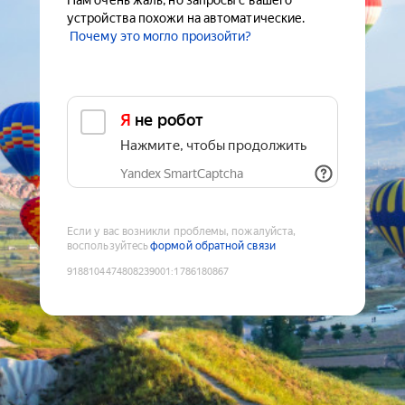
Нам очень жаль, но запросы с вашего
устройства похожи на автоматические.
Почему это могло произойти?
Я не робот
Нажмите, чтобы продолжить
Yandex SmartCaptcha
Если у вас возникли проблемы, пожалуйста,
воспользуйтесь
формой обратной связи
9188104474808239001
:
1786180867