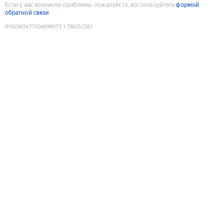
Если у вас возникли проблемы, пожалуйста, воспользуйтесь
формой
обратной связи
9192903677504699073
:
1786252381