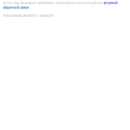
Если у вас возникли проблемы, пожалуйста, воспользуйтесь
формой
обратной связи
9193609664028359030
:
1786262901