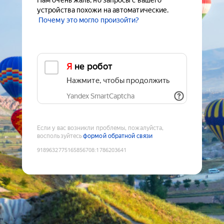
Нам очень жаль, но запросы с вашего
устройства похожи на автоматические.
Почему это могло произойти?
Я не робот
Нажмите, чтобы продолжить
Yandex SmartCaptcha
Если у вас возникли проблемы, пожалуйста,
воспользуйтесь
формой обратной связи
9189632775165856708
:
1786203641