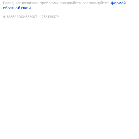
Если у вас возникли проблемы, пожалуйста, воспользуйтесь
формой
обратной связи
9186662420343559071
:
1786159379