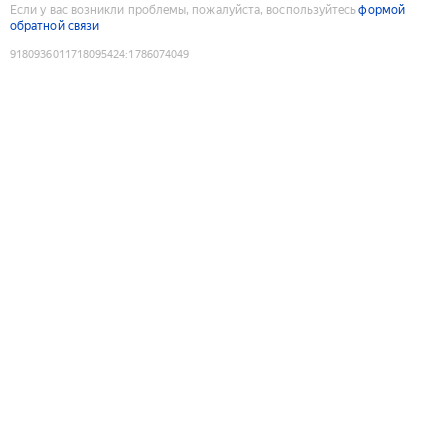
Если у вас возникли проблемы, пожалуйста, воспользуйтесь
формой
обратной связи
9180936011718095424
:
1786074049